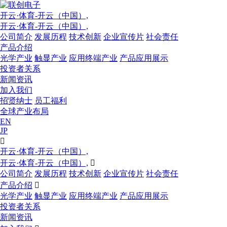
开云·体育-开云（中国）,
开云·体育-开云（中国）,
公司简介
发展历程
技术创新
企业宣传片
社会责任
产品介绍
光学产业
触显产业
应用终端产业
产品应用展示
投资者关系
新闻资讯
加入我们
招贤纳士
员工福利
全球产业布局
EN
JP

开云·体育-开云（中国）,
开云·体育-开云（中国）,

公司简介
发展历程
技术创新
企业宣传片
社会责任
产品介绍

光学产业
触显产业
应用终端产业
产品应用展示
投资者关系
新闻资讯