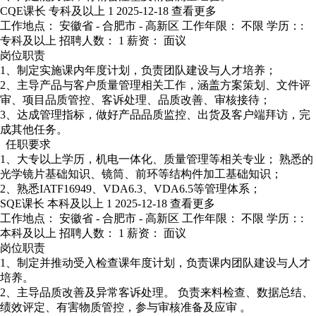
CQE课长
专科及以上
1
2025-12-18
查看更多
工作地点： 安徽省 - 合肥市 - 高新区
工作年限： 不限
学历：:
专科及以上
招聘人数： 1
薪资： 面议
岗位职责
1、制定实施课内年度计划，负责团队建设与人才培养；
2、主导产品与客户质量管理相关工作，涵盖方案策划、文件评
审、项目品质管控、客诉处理、品质改善、审核接待；
3、达成管理指标，做好产品品质监控、出货及客户端拜访，完
成其他任务。
任职要求
1、大专以上学历，机电一体化、质量管理等相关专业； 熟悉的
光学镜片基础知识、镜筒、前环等结构件加工基础知识；
2、熟悉IATF16949、VDA6.3、VDA6.5等管理体系；
SQE课长
本科及以上
1
2025-12-18
查看更多
工作地点： 安徽省 - 合肥市 - 高新区
工作年限： 不限
学历：:
本科及以上
招聘人数： 1
薪资： 面议
岗位职责
1、制定并推动受入检查课年度计划，负责课内团队建设与人才
培养。
2、主导品质改善及异常客诉处理。 负责来料检查、数据总结、
绩效评定、有害物质管控，参与审核准备及应审 。