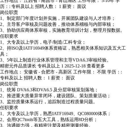
工作地点： 江西省 - 南昌市 - 青山湖区
工作年限： 5-10年
学
历：: 专科及以上
招聘人数： 1
薪资： 面议
岗位职责
1、制定部门年度计划并实施，开展团队建设与人才培养；
2、主导客户审核及问题改善，推动体系稽核与内部审核；
3、协助供应商体系审核，实施教育培训计划，整理月报数据。
任职要求
1、大专及以上学历，电子/制造/工科专业；
2、持ISO及IATF16949体系资格证，熟悉相关体系知识及五大工
具；
3、5年以上制造行业体系管理和主导VDA6.3审核经验。
精密元件品质课长
专科及以上
1
2025-12-18
查看更多
工作地点： 安徽省 - 合肥市 - 高新区
工作年限： 不限
学历：:
专科及以上
招聘人数： 1
薪资： 面议
岗位职责
1、统筹 DVA6.3和DVA6.5 及分层审核策划落地；
2、推进重大质量异常闭环，建设团队、策划质量活动；
3、监控质量体系运行，追踪制造过程质量问题。
任职要求
1、大专及以上学历，熟悉IATF16949、QC080000体系；
2、会用QC7tools等五大工具，熟练运用8D分析；
3、沟通能力强，有精密注塑及精密测量经验。