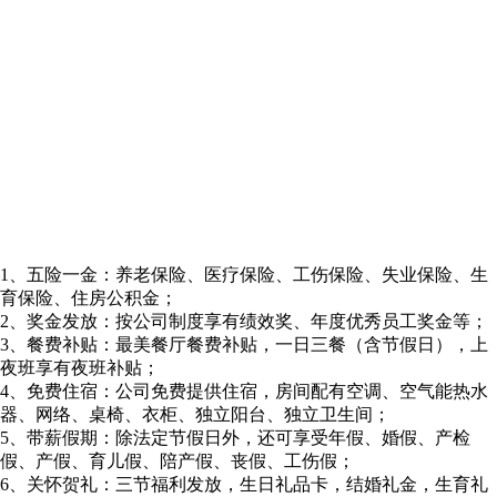
1、五险一金：养老保险、医疗保险、工伤保险、失业保险、生
育保险、住房公积金；
2、奖金发放：按公司制度享有绩效奖、年度优秀员工奖金等；
3、餐费补贴：最美餐厅餐费补贴，一日三餐（含节假日），上
夜班享有夜班补贴；
4、免费住宿：公司免费提供住宿，房间配有空调、空气能热水
器、网络、桌椅、衣柜、独立阳台、独立卫生间；
5、带薪假期：除法定节假日外，还可享受年假、婚假、产检
假、产假、育儿假、陪产假、丧假、工伤假；
6、关怀贺礼：三节福利发放，生日礼品卡，结婚礼金，生育礼