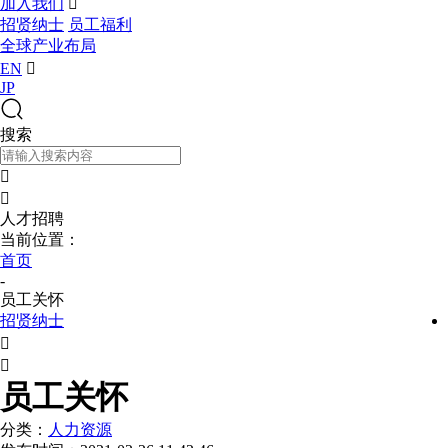
加入我们

招贤纳士
员工福利
全球产业布局
EN

JP
搜索


人才招聘
当前位置：
首页
-
员工关怀
招贤纳士


员工关怀
分类：
人力资源