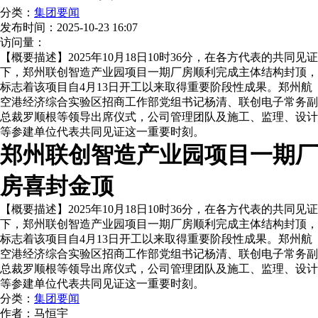
分类：
集团要闻
发布时间：
2025-10-23 16:07
访问量：
【概要描述】
2025年10月18日10时36分，在各方代表的共同见证
下，郑州联创智造产业园项目一期厂房顺利完成主体结构封顶，
标志着该项目自4月13日开工以来取得重要阶段性成果。郑州航
空港经济综合实验区招商工作部党组书记杨清、联创电子常务副
总裁罗顺根等领导出席仪式，公司管理团队及施工、监理、设计
等参建单位代表共同见证这一重要时刻。
郑州联创智造产业园项目一期厂
房喜封金顶
【概要描述】
2025年10月18日10时36分，在各方代表的共同见证
下，郑州联创智造产业园项目一期厂房顺利完成主体结构封顶，
标志着该项目自4月13日开工以来取得重要阶段性成果。郑州航
空港经济综合实验区招商工作部党组书记杨清、联创电子常务副
总裁罗顺根等领导出席仪式，公司管理团队及施工、监理、设计
等参建单位代表共同见证这一重要时刻。
分类：
集团要闻
作者：
马恒宇