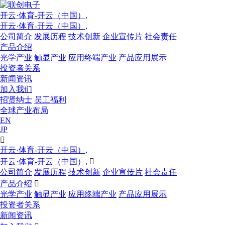
开云·体育-开云（中国）,
开云·体育-开云（中国）,
公司简介
发展历程
技术创新
企业宣传片
社会责任
产品介绍
光学产业
触显产业
应用终端产业
产品应用展示
投资者关系
新闻资讯
加入我们
招贤纳士
员工福利
全球产业布局
EN
JP

开云·体育-开云（中国）,
开云·体育-开云（中国）,

公司简介
发展历程
技术创新
企业宣传片
社会责任
产品介绍

光学产业
触显产业
应用终端产业
产品应用展示
投资者关系
新闻资讯